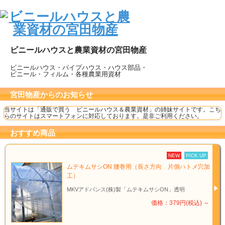
ビニールハウスと農業資材の宮田物産
ビニールハウス・パイプハウス・ハウス部品・
ビニール・フィルム・各種農業用資材
宮田物産からのお知らせ
当サイトは「通販で買う ビニールハウス＆農業資材」の姉妹サイトです。こち
らのサイトはスマートフォンに対応しております。是非ご利用ください。
おすすめ商品
NEW
PICK UP
ムテキムサシON 腰巻用（長さ方向 片側ハトメ穴加
工）
MKVアドバンス(株)製「ムテキムサシON」透明
価格：379円(税込)
～