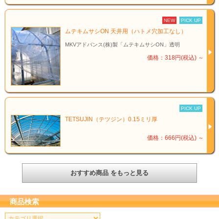
NEW
PICK UP
ムテキムサシON 天井用（ハトメ穴加工なし）
MKVアドバンス(株)製「ムテキムサシON」透明
価格：318円(税込)
～
PICK UP
TETSUJIN（テツジン）0.15ミリ厚
価格：666円(税込)
～
おすすめ商品 をもっと見る
商品検索