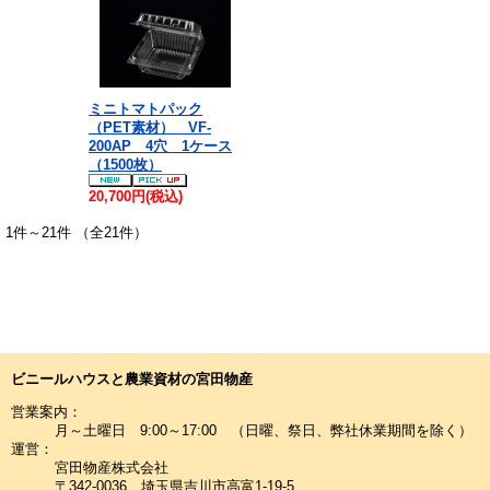
ミニトマトパック
（PET素材） VF-
200AP 4穴 1ケース
（1500枚）
20,700円(税込)
1件～21件 （全21件）
ビニールハウスと農業資材の宮田物産
営業案内：
月～土曜日 9:00～17:00 （日曜、祭日、弊社休業期間を除く）
運営：
宮田物産株式会社
〒342-0036 埼玉県吉川市高富1-19-5