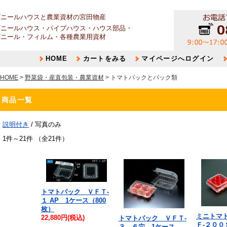
ビニールハウスと農業資材の宮田物産
ビニールハウス・パイプハウス・ハウス部品・
ビニール・フィルム・各種農業用資材
HOME
カートをみる
マイページへログイン
HOME
>
野菜袋・産直包装・農業資材
> トマトパックとパック類
商品一覧
説明付き
/ 写真のみ
1件～21件 （全21件）
トマトパック ＶＦＴ-
１ AP 1ケース（800
枚）
ミニトマ
22,880円(税込)
トマトパック ＶＦＴ-
Ｆ-２００
３ ６穴 1ケース