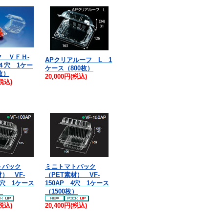
 ＶＦＨ-
APクリアルーフ L 1
４穴 1ケー
ケース（800枚）
枚）
20,000円(税込)
(税込)
トパック
ミニトマトパック
材） VF-
（PET素材） VF-
4穴 1ケース
150AP 4穴 1ケース
）
（1500枚）
(税込)
20,400円(税込)