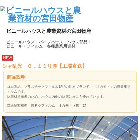
ビニールハウスと農業資材の宮田物産
ビニールハウス・パイプハウス・ハウス部品・
ビニール・フィルム・各種農業用資材
NEW
シャ乱光 ０．１ミリ厚【工場直送】
商品説明
ゴム製品、プラスチックフィルム製品の世界ブランド、「オカモト」の農業用フ
ィルムです。
防滴材塗布型のため、ハウス内側の防滴効果にも優れています。
防滴剤塗布型 農ＰＯフィルム オカモト（株）製