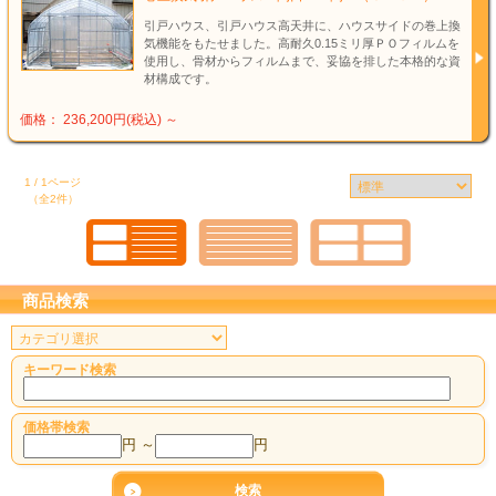
引戸ハウス、引戸ハウス高天井に、ハウスサイドの巻上換
気機能をもたせました。高耐久0.15ミリ厚ＰＯフィルムを
使用し、骨材からフィルムまで、妥協を排した本格的な資
材構成です。
価格： 236,200円(税込)
～
1 / 1ページ
（全2件）
商品検索
キーワード検索
価格帯検索
円 ～
円