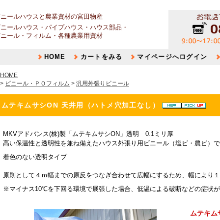
ビニールハウスと農業資材の宮田物産
ビニールハウス・パイプハウス・ハウス部品・
ビニール・フィルム・各種農業用資材
HOME
カートをみる
マイページへログイン
HOME
>
ビニール・ＰＯフィルム
>
汎用外張りビニール
ムテキムサシON 天井用（ハトメ穴加工なし）
MKVアドバンス(株)製「ムテキムサシON」透明 0.1ミリ厚
高い保温性と透明性を兼ね備えたハウス外張り用ビニール（塩ビ・農ビ）で
着色のない透明タイプ
原則として４ｍ幅までの原反をつなぎ合わせて広幅にするため、幅により１
※マイナス10℃を下回る環境で展張した場合、低温による破断などの症状
ムテキム