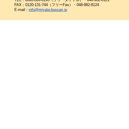
FAX：0120-131-744（フリーFax）・048-982-8124
E-mail：
info@miyata-bussan.jp