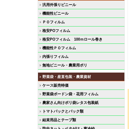
汎用外張りビニール
機能性ビニール
ＰＯフィルム
格安POフィルム
格安POフィルム 100ｍロール巻き
機能性ＰＯフィルム
内張りフィルム
無地ビニール・農業用ポリ
野菜袋・産直包装・農業資材
ケース販売特価
野菜袋ボードン袋・花用フィルム
農家さん向けポリ袋レタス包装紙
トマトパックとパック類
結束用品とテープ類
防虫ネット・ベタがけ・寒冷紗