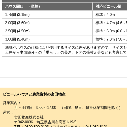
ハウス間口 （単棟）
対応ビニール幅
1.75間 (3.15m)
標準：4.0m
2.00間 (3.60m)
標準：4.7m (4.6～5
2.50間 (4.50m)
標準：6.0m (6.0～6
3.00間 (5.40m)
標準：7.3m (7.0～7
地域やハウスの仕様により使用するサイズに差がありますので、サイズを
天井から妻面部分への「垂らし」の長さ、ドアの張替え分なども考慮して
ビニールハウスと農業資材の宮田物産
営業案内：
月～土曜日 9:00～17:00 （日曜、祭日、弊社休業期間を除く）
運営：
宮田物産株式会社
〒342-0036 埼玉県吉川市高富1-19-5
TEL：0800-800-0193（フリーダイヤル）・048-982-8121