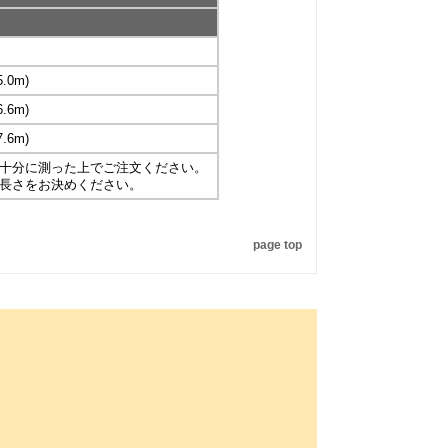
.0m)
.6m)
.6m)
十分に測った上でご注文ください。
長さをお決めください。
page top