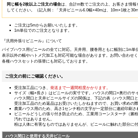
同じ幅を2枚以上ご注文の場合
は、合計m数でご注文の上、お客さま情報
してください。（記入例：「天井ビニール6.0幅×40mは、10m×1枚と30
ご注文は5mからお願いいたします。
1m単位でのご注文となります。
『汎用外張りビニール』について
パイプハウス用ビニールの全てに対応。天井用、腰巻用ともに幅別に1m単
表示以外の幅やハトメ穴加工も対応可能な場合があります。お問い合わせく
各種ハウスセットの張替にも対応しております。
ご注文の前にご確認ください。
受注加工品につき、
発送まで一週間程度かかります。
サイズ（幅×長さ）はビニールの実寸です。ハウスの間口×奥行のサ
ハウス間口と天井ビニールサイズの関係は、下記の表（ハウス間口
受注加工品のため返品はお受けいたしかねますので、お買い求めの
農業ハウス用のため、高さ1センチ程の文字が一定部分に連続印刷さ
ビニールどうしの張り付き防止のため、工業用コーンスターチ（澱
汚れではありません。
粉は人体に有害なものではありませんが、ビニールに触れた部分に
ハウス間口と使用する天井ビニール