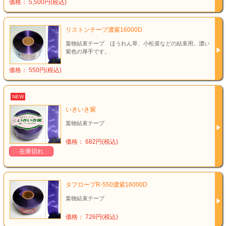
価格： 5,500円(税込)
リストンテープ濃紫16000D
葉物結束テープ ほうれん草、小松菜などの結束用。濃い
紫色の厚手です。
価格： 550円(税込)
NEW
いきいき紫
葉物結束テープ
価格： 682円(税込)
在庫切れ
タフロープR-550濃紫16000D
葉物結束テープ
価格： 726円(税込)