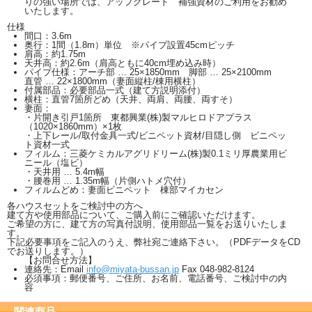
りの強い場所では、アップグレード 補強資材のご利用をお勧め
いたします。
仕様
間口：3.6m
奥行：1間（1.8m）単位 ※パイプ設置45cmピッチ
肩高：約1.75m
天井高：約2.6m（肩高ともに40cm埋め込み時）
パイプ仕様：アーチ部 … 25×1850mm 脚部 … 25×2100mm
直管 … 22×1800mm（妻面縦柱/棟用横柱）
付属部品：必要部品一式（建て方説明添付）
横柱：直管7箇所どめ（天井、両肩、両腰、両すそ）
妻面：
・片開き引戸1箇所 東都興業(株)製マルヒロドアプラス
（1020×1860mm）×1枚
・上下レール/取付金具一式/ビニペット資材/目隠し側 ビニペッ
ト資材一式
フィルム：三菱ケミカルアグリドリーム(株)製0.1ミリ厚農業用ビ
ニール（塩ビ）
・天井用 … 5.4m幅
・腰巻用 … 1.35m幅（片側ハトメ穴付）
フィルムどめ：妻面ビニペット 棟部マイカセン
各ハウスセットをご検討中の方へ
建て方や使用部品について、ご購入前にご確認いただけます。
ご希望の方に、建て方の写真付説明、使用部品一覧をお送りいたしま
す。
下記必要事項をご記入のうえ、弊社宛ご連絡下さい。（PDFデータをCD
でお送りします。）
【お問合せ方法】
連絡先：Email
info@miyata-bussan.jp
Fax 048-982-8124
必須事項：郵便番号、ご住所、お名前、電話番号、ご検討中の内
容
関連商品