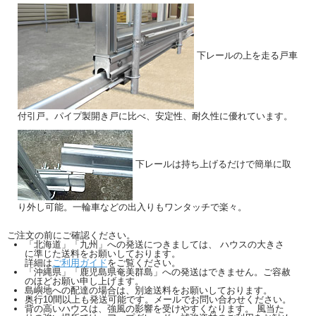
下レールの上を走る戸車
付引戸。パイプ製開き戸に比べ、安定性、耐久性に優れています。
下レールは持ち上げるだけで簡単に取
り外し可能。一輪車などの出入りもワンタッチで楽々。
ご注文の前にご確認ください。
「北海道」「九州」への発送につきましては、 ハウスの大きさ
に準じた送料をお願いしております。
詳細は
ご利用ガイド
をご覧ください。
「沖縄県」「鹿児島県奄美群島」への発送はできません。ご容赦
のほどお願い申し上げます。
島嶼地への配達の場合は、別途送料をお願いしております。
奥行10間以上も発送可能です。メールでお問い合わせください。
背の高いハウスは、強風の影響を受けやすくなります。 風当た