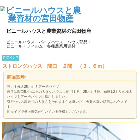
ビニールハウスと農業資材の宮田物産
ビニールハウス・パイプハウス・ハウス部品・
ビニール・フィルム・各種農業用資材
PICK UP
ストロングハウス 間口 ２間 （３．６ｍ）
商品説明
強い！極太25.4ミリ アーチパイプ
通常は間口5.4m以上の大きなハウスに使用する、25.4ミリ径、肉厚1.2ミリの極太
パイプをアーチパイプに採用しました。
引戸ハウス高天井の大きさをそのまま引き継いだ、天井の高い頑健なハウスで
す。
同タイプで巻上換気が付いている仕様もございます。